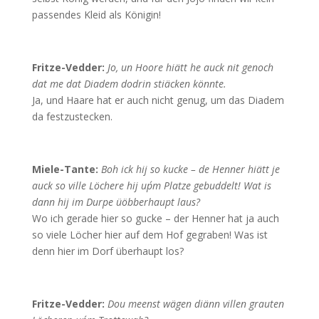
passendes Kleid als Königin!
Fritze-Vedder:
Jo, un Hoore hiätt he auck nit genoch
dat me dat Diadem dodrin stiäcken könnte.
Ja, und Haare hat er auch nicht genug, um das Diadem
da festzustecken.
Miele-Tante:
Boh ick hij so kucke – de Henner hiätt je
auck so ville Löchere hij up´m Platze gebuddelt! Wat is
dann hij im Durpe üöbberhaupt laus?
Wo ich gerade hier so gucke – der Henner hat ja auch
so viele Löcher hier auf dem Hof gegraben! Was ist
denn hier im Dorf überhaupt los?
Fritze-Vedder:
Dou meenst wägen diänn villen grauten