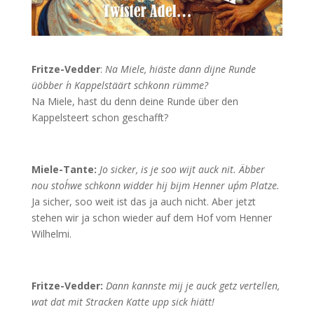
Fritze-Vedder
:
Na Miele, hiäste dann dijne Runde
üöbber ´n Kappelstäärt schkonn rümme?
Na Miele, hast du denn deine Runde über den
Kappelsteert schon geschafft?
Miele-Tante:
Jo sicker, is je soo wijt auck nit. Äbber
nou stoh´we schkonn widder hij bijm Henner up´m Platze.
Ja sicher, soo weit ist das ja auch nicht. Aber jetzt
stehen wir ja schon wieder auf dem Hof vom Henner
Wilhelmi.
Fritze-Vedder:
Dann kannste mij je auck getz vertellen,
wat dat mit Stracken Katte upp sick hiätt!