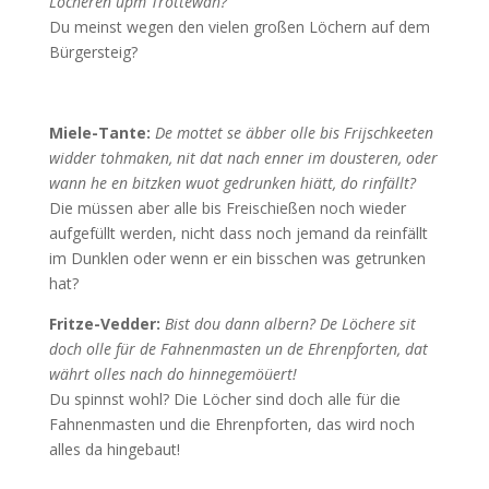
Löcheren up´m Trottewah?
Du meinst wegen den vielen großen Löchern auf dem
Bürgersteig?
Miele-Tante:
De mottet se äbber olle bis Frijschkeeten
widder tohmaken, nit dat nach enner im dousteren, oder
wann he en bitzken wuot gedrunken hiätt, do rinfällt?
Die müssen aber alle bis Freischießen noch wieder
aufgefüllt werden, nicht dass noch jemand da reinfällt
im Dunklen oder wenn er ein bisschen was getrunken
hat?
Fritze-Vedder:
Bist dou dann albern? De Löchere sit
doch olle für de Fahnenmasten un de Ehrenpforten, dat
währt olles nach do hinnegemöüert!
Du spinnst wohl? Die Löcher sind doch alle für die
Fahnenmasten und die Ehrenpforten, das wird noch
alles da hingebaut!