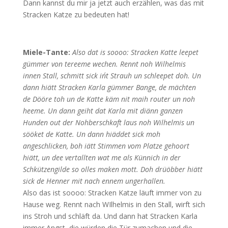
Dann kannst du mir ja jetzt auch erzählen, was das mit
Stracken Katze zu bedeuten hat!
Miele-Tante:
Also dat is soooo: Stracken Katte leepet
gümmer von tereeme wechen. Rennt noh Wilhelmis
innen Stall, schmitt sick in´t Strauh un schleepet doh. Un
dann hiätt Stracken Karla gümmer Bange, de mächten
de Dööre toh un de Katte käm nit maih router un noh
heeme. Un dann geiht dat Karla mit diänn ganzen
Hunden out der Nohberschkaft laus noh Wilhelmis un
sööket de Katte. Un dann hiäddet sick moh
angeschlicken, boh iätt Stimmen vom Platze gehoort
hiätt, un dee vertallten wat me als Künnich in der
Schkützengilde so olles maken mott. Doh drüöbber hiätt
sick de Henner mit nach ennem ungerhallen.
Also das ist soooo: Stracken Katze läuft immer von zu
Hause weg. Rennt nach WIlhelmis in den Stall, wirft sich
ins Stroh und schläft da. Und dann hat Stracken Karla
immer Angst, die würden die Tür zumachen und die