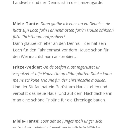
Landwehr und der Dennis ist in der Lanzengarde.
Miele-Tante:
Dann glaibe ick eher an en Dennis – de
hiätt sijn Loch für´n Fahnenmasten fürr´m House schkonn
für´n Christbaum outprobeert.
Dann glaube ich eher an den Dennis – der hat sein
Loch für den Fahnenmast vor dem Hause schon für
den Weihnachtsbaum ausprobiert.
Fritze-Vedder:
Un de Stefan hiätt ingerüstet un
verputzet et nije Hous. Un up diäm platten Daake kann
me ne schköne Tribüne für der Ehrenlosche maaken.
Und der Stefan hat ein Gerüst am Haus stehen und
verputzt das neue Haus. Und auf dem Flachdach kann
man eine schöne Tribüne für die Ehrenloge bauen.
Miele-Tante:
Loot dat de Junges moh unger sick
outmaken – vielleicht weet me je nächste Wiäcke